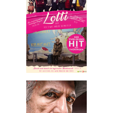
LOTTI ODER DER ETWAS
ANDERE HEIMATFILM
Drama
·
Humor
·
Im Kino
·
Romantik