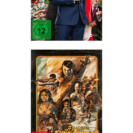
AFRICAN KUNG-FU NAZIS
Action
·
Humor
·
Im Kino
·
Trashperlen