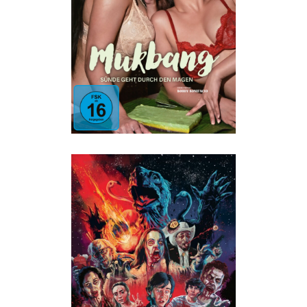
DURCH DEN MAGEN
Erotik
·
Humor
·
Philippinisch
ALL YOU NEED IS BLOOD
ALL
·
Horror
·
Humor