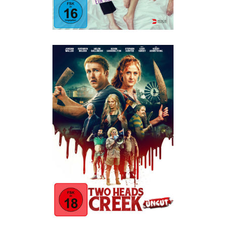
TWO HEADS CREEK
Horror
·
Humor