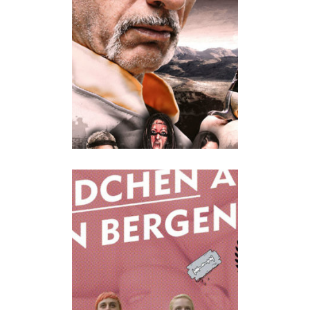
LEBENDIG SKALPIERT
Action
·
Horror
·
Humor
·
Trashperlen
DIE TRAURIGEN MÄDCHEN
AUS DEN BERGEN