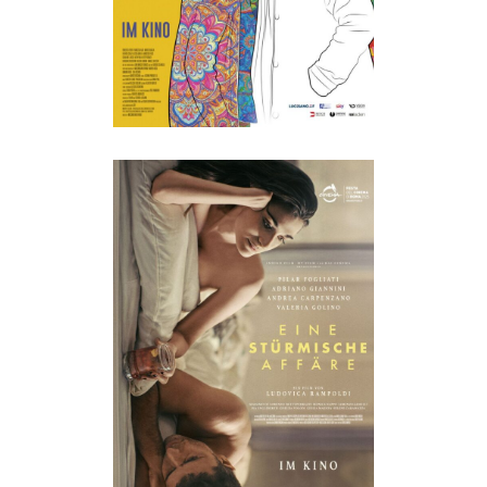
EINE STÜRMISCHE AFFÄRE
ALL
·
Drama
·
Erotik
·
Humor
·
Im Kino