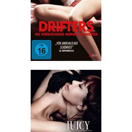
VERSUCHUNG MEINER
SCHWESTER
Drama
·
Erotik
·
Humor
JUICY AFFAIR – KLEINE
SÜNDEN UNTER NACHBARN