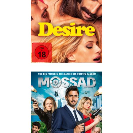
DESIRE
Drama
·
Erotik
·
Humor
MOSSAD
Humor
·
Im Kino