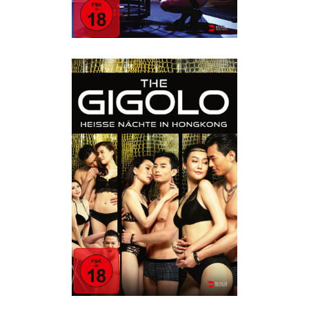
THE GIGOLO – HEISSE
NÄCHTE IN HONGKONG
Drama
·
Erotik
·
Humor