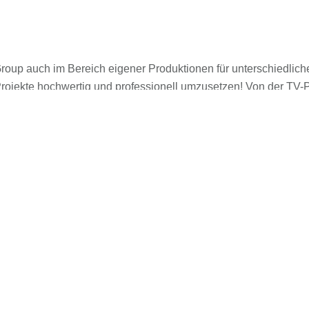
roup auch im Bereich eigener Produktionen für unterschiedlic
jekte hochwertig und professionell umzusetzen! Von der TV-P
uzent macht alles aus einem Guss! Dabei beweisen wir in der P
ter von 3D-Technologie und Filmen in 4K haben wir ein besonder
Über 150 Filmlizenzen
unterschiedlichster Genres – weltweit
und für alle Medien: Von der
Arthausperle bis zum Dokumentarfilm
in gestochen Scharfen Bildern.
Lizenzen