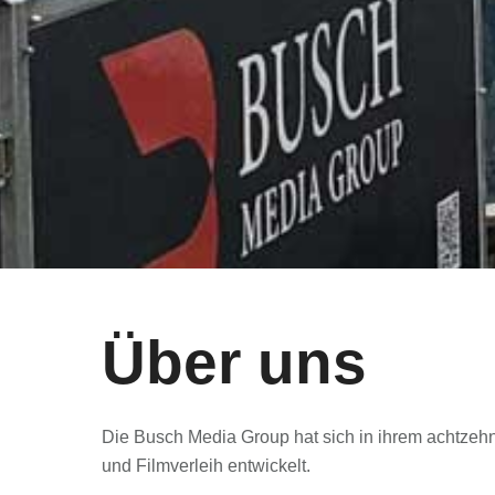
Über uns
Die Busch Media Group hat sich in ihrem achtzeh
und Filmverleih entwickelt.