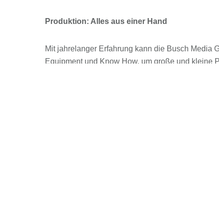
Produktion: Alles aus einer Hand
Mit jahrelanger Erfahrung kann die Busch Media G
Equipment und Know How, um große und kleine Pro
Eigenproduktion, die Busch Media Group als Prod
Feinheiten und sind digitale Pioniere: Als Vorrei
die Busch Media Group ist für alle Einsätze bereit!
Ob Werbe- oder Imagefilme,
Dokumentar- oder Spielfilm, Fiktion
oder Non-Fiktion: Vom Konzept über
Dreh bis Nachberarbeitung kommt
alles aus einer Hand!
Filmproduktionen