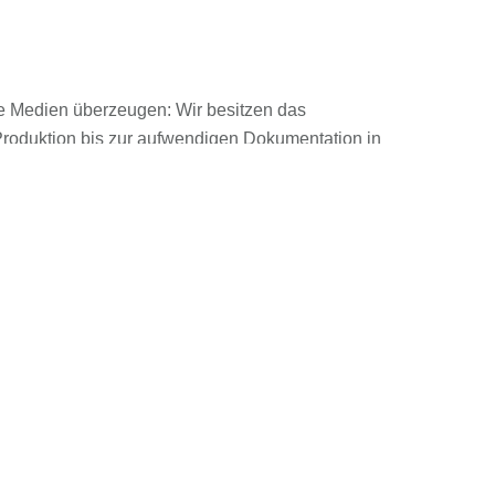
he Medien überzeugen: Wir besitzen das
roduktion bis zur aufwendigen Dokumentation in
roduktion ein besonderes Auge für technische
es Auge für Details. Ob Imagefilm oder Musikvideo,
Die Zukunft streamt, wir sind dabei.
Ob auf den Streamingdiensten der
Telekom, Apple oder auf Amazon –
unsere Filme sind immer in bester HD-
Qualität!
Video on Demand