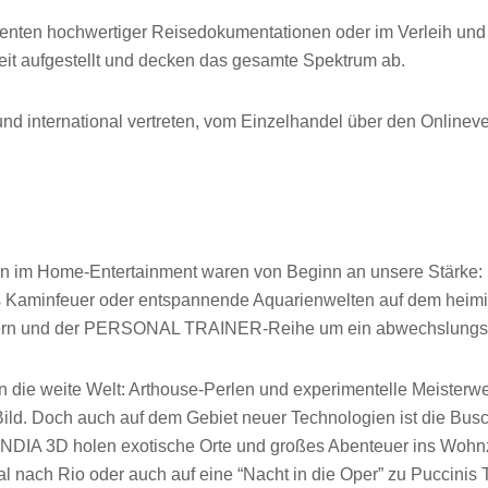
zenten hochwertiger Reisedokumentationen oder im Verleih und 
reit aufgestellt und decken das gesamte Spektrum ab.
d international vertreten, vom Einzelhandel über den Onlinev
emen im Home-Entertainment waren von Beginn an unsere Stärke
 Kaminfeuer oder entspannende Aquarienwelten auf dem heimis
bern und der PERSONAL TRAINER-Reihe um ein abwechslungsre
us in die weite Welt: Arthouse-Perlen und experimentelle M
ild. Doch auch auf dem Gebiet neuer Technologien ist die Bu
D holen exotische Orte und großes Abenteuer ins Wohnzim
l nach Rio oder auch auf eine “Nacht in die Oper” zu Puccin