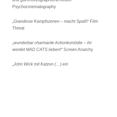
Psychocinematography
„Grandiose Kampfszenen – macht Spaß
!“ Film
Threat
„wunderbar charmante Actionkomödie – ihr
werdet MAD CATS lieben
!“ Screen Anarchy
„John Wick mit Katzen (…) ein
außergewöhnlicher Film“
Asianfilmweb
„Ist einfach eine Freude, zu schauen (…) eine
witzige Idee mit fantastischer Regie und
durchgehend zum Schreien komisch“
Slug Mag