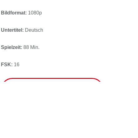
Bildformat:
1080p
Untertitel:
Deutsch
Spielzeit:
88 Min.
FSK:
16
LIMITIERTES MEDIABOOK
KAUFEN*
ONLINE SCHAUEN*