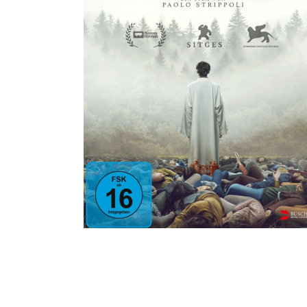
THE HOLY BOY
ALL
·
Horror
·
Thriller