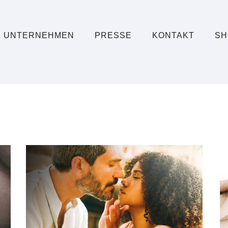
UNTERNEHMEN
PRESSE
KONTAKT
SH