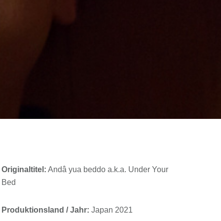
Originaltitel:
Andâ yua beddo a.k.a. Under Your
Bed
Produktionsland / Jahr:
Japan 2021