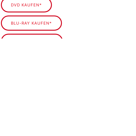
DVD KAUFEN*
BLU-RAY KAUFEN*
ONLINE SCHAUEN*
Die mit Sternchen (
*
) gekennzeichneten Verweise
sind sogenannte Affiliate-Links. Als Amazon-
Partner verdienen wir an qualifizierten Verkäufen.
Wenn Sie auf diesen Verweislink klicken und
über diesen Link einkaufen, erhalten wir vom
Einkauf eine Provision. Für Sie verändert sich der
Preis nicht.