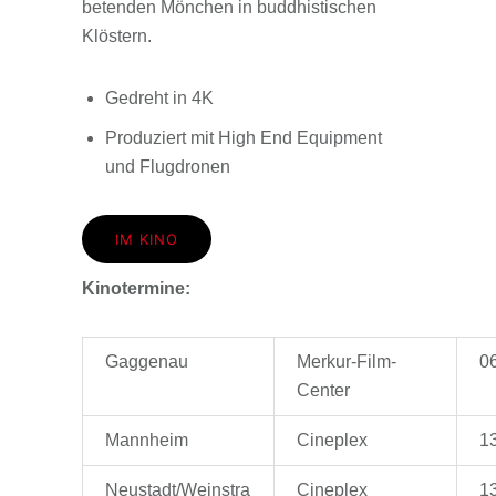
betenden Mönchen in buddhistischen
Klöstern.
Gedreht in 4K
Produziert mit High End Equipment
und Flugdronen
IM KINO
Kinotermine:
Gaggenau
Merkur-Film-
06
Center
Mannheim
Cineplex
13
Neustadt/Weinstra
Cineplex
13