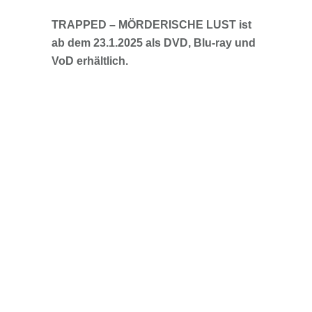
TRAPPED – MÖRDERISCHE LUST ist
ab dem 23.1.2025 als DVD, Blu-ray und
VoD erhältlich.
Originaltitel:
No Way Out aka Senza Via
Di Uscita
Produktionsland / Jahr:
Italien 2024
Regie:
Dario Germani
Darsteller:
Giorgia Faraoni, Jade
Pirovano, Daniel Franchi
Sprache / Ton:
Deutsch, Italienisch Dolby