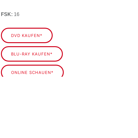
FSK:
16
DVD KAUFEN*
BLU-RAY KAUFEN*
ONLINE SCHAUEN*
MEMOIR OF A MURDERER
DIRECTOR'S CUT ONLINE SCHAUEN*
STRENG LIMITIERTES 2-DISC
MEDIABOOK KAUFEN*
Die mit Sternchen (
*
) gekennzeichneten Verweise