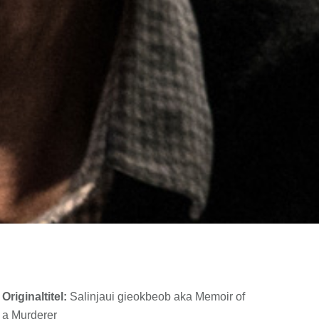
Originaltitel:
Salinjaui gieokbeob aka Memoir of
a Murderer