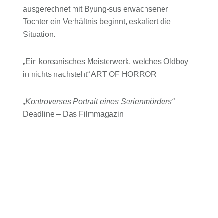
ausgerechnet mit Byung-sus erwachsener
Tochter ein Verhältnis beginnt, eskaliert die
Situation.
„Ein koreanisches Meisterwerk, welches Oldboy
in nichts nachsteht“ ART OF HORROR
„Kontroverses Portrait eines Serienmörders“
Deadline – Das Filmmagazin
„Zählt ohne Zweifel zu den Thriller-Highlights des
Jahres – Kultpotenzial!“ VIRUS
MEMOIR OF A MURDERER gibt es auch als
STRENG LIMITIERTES 2-Blu-ray-MEDIABOOK
mit EXKLUSIVEM, längerem DIRECTOR’S