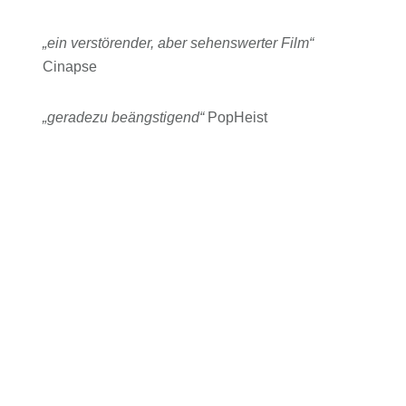
„ein verstörender, aber sehenswerter Film“
Cinapse
„geradezu beängstigend“
PopHeist
„hält einen stetig in Atem“
Grimoire of Horror
Der Film feierte seine Deutschlandpremiere im
April 2026 auf den Fantasy Filmfest Nights.
KINKI: CURSED LAND ist ab 5.11.2026 in zwei
limitierten Mediabooks und digital erhältich.