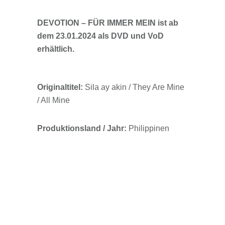
DEVOTION – FÜR IMMER MEIN ist ab
dem 23.01.2024 als DVD und VoD
erhältlich.
Originaltitel:
Sila ay akin / They Are Mine
/ All Mine
Produktionsland / Jahr:
Philippinen
2023
Regie:
Mac Alejandre
Darsteller:
Angeli Khang, Azi Acosta,
Vince Rillon, Victor Relosa, Cess Garcia,
Chad Alviar