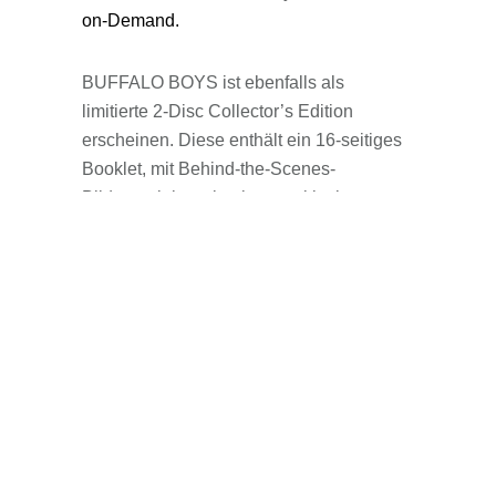
on-Demand.
BUFFALO BOYS ist ebenfalls als
limitierte 2-Disc Collector’s Edition
erscheinen. Diese enthält ein 16-seitiges
Booklet, mit Behind-the-Scenes-
Bildmaterial sowie einem exklusiven
Interview mit Regisseur Mike Wiluan.
Außerdem: Ein limitiertes Postkarten-Seit
mit alternativen Überraschungs-
Postermotiven.
Hier erhältlich
Originaltitel:
Buffalo Boys
Produktionsland / Jahr:
Indonesien
2018