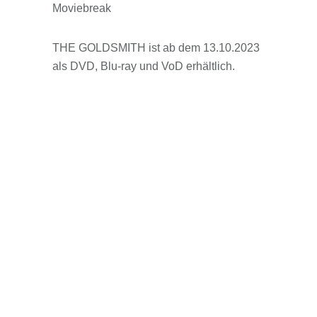
Moviebreak
THE GOLDSMITH ist ab dem 13.10.2023
als DVD, Blu-ray und VoD erhältlich.
Originaltitel:
L’orafo, a.k.a. The Goldsmith
Produktionsland / Jahr:
Italien 2022
Regie:
Vincenzo Ricchiuto
Darsteller:
Stefania Casini, Giuseppe
Pambieri, Tania Bambaci, Mike Cimini,
Gianluca Vannucci
Sprache / Ton:
Deutsch, Italienisch,